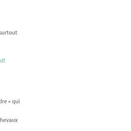
 surtout
df
re « qui
chevaux