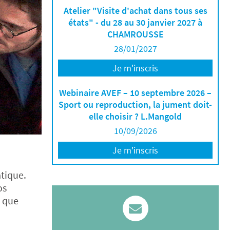
Atelier "Visite d'achat dans tous ses
états" - du 28 au 30 janvier 2027 à
CHAMROUSSE
28/01/2027
Je m'inscris
Webinaire AVEF – 10 septembre 2026 –
Sport ou reproduction, la jument doit-
elle choisir ? L.Mangold
10/09/2026
Je m'inscris
tique.
os
e que