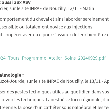
t aussi aux ASV
r, sur le site INRAE de Nouzilly, 13/11 - Matin
 comportement du cheval et ainsi aborder sereinement
f, sensible ou totalement novice aux injections !
t coopérer avec eux, pour s'assurer de leur bien-être e
_2024_Tours_Programme_Atelier_Soins_20240929.pdf
talmologie »
t-Jourde, sur le site INRAE de Nouzilly, le 13/11 - A
iser des gestes techniques utiles au quotidien dans vos
 revoir les techniques d’anesthésie loco-régionale, d’i
itréenne, la pose d’un cathéter sous palpébral et les t