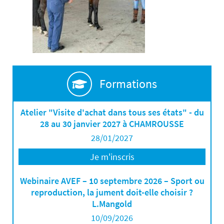
Formations
Atelier "Visite d'achat dans tous ses états" - du
28 au 30 janvier 2027 à CHAMROUSSE
28/01/2027
Je m'inscris
Webinaire AVEF – 10 septembre 2026 – Sport ou
reproduction, la jument doit-elle choisir ?
L.Mangold
10/09/2026